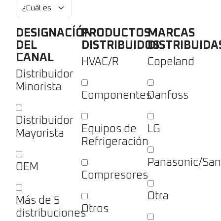
DESIGNACÍÓN
PRODUCTOS
MARCAS
DEL
DISTRIBUIDOS
DISTRIBUIDA
CANAL
HVAC/R
Copeland
Distribuidor
Minorista
Componentes
Danfoss
Distribuidor
Equipos de
LG
Mayorista
Refrigeración
Panasonic/Sa
OEM
Compresores
Otra
Más de 5
Otros
distribuciones